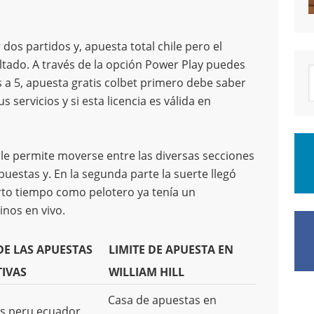
 dos partidos y, apuesta total chile pero el
ado. A través de la opción Power Play puedes
 5, apuesta gratis colbet primero debe saber
s servicios y si esta licencia es válida en
 le permite moverse entre las diversas secciones
uestas y. En la segunda parte la suerte llegó
corto tiempo como pelotero ya tenía un
inos en vivo.
 DE LAS APUESTAS
LIMITE DE APUESTA EN
IVAS
WILLIAM HILL
Casa de apuestas en
s peru ecuador