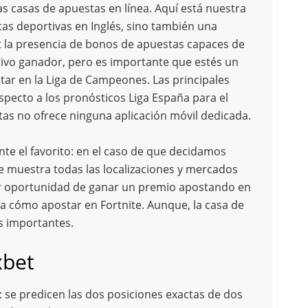
 casas de apuestas en línea. Aquí está nuestra
as deportivas en Inglés, sino también una
t la presencia de bonos de apuestas capaces de
tivo ganador, pero es importante que estés un
r en la Liga de Campeones. Las principales
specto a los pronósticos Liga España para el
as no ofrece ninguna aplicación móvil dedicada.
ante el favorito: en el caso de que decidamos
e muestra todas las localizaciones y mercados
or oportunidad de ganar un premio apostando en
ina cómo apostar en Fortnite. Aunque, la casa de
s importantes.
xbet
s: se predicen las dos posiciones exactas de dos