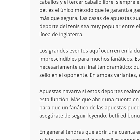
caballos y el tercer caballo libre, siempre
bet es el único método que le garantiza gan
más que segura. Las casas de apuestas suel
deporte del tenis sea muy popular entre 
línea de Inglaterra.
Los grandes eventos aquí ocurren en la du
imprescindibles para muchos fanáticos. E
necesariamente un final tan dramático: q
sello en el oponente. En ambas variantes, e
Apuestas navarra si estos deportes realme
esta función. Más que abrir una cuenta en
para que un fanático de las apuestas pued
asegúrate de seguir leyendo, betfred bonu
En general tendrás que abrir una cuenta en