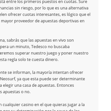
 está entre los primeros puestos en cuotas. Sure
ancias sin riesgo, por lo que es una alternativa
en ofrecer cuotas interesantes, es lógico que el
el mayor proveedor de apuestas deportivas en
na, sabrás que las apuestas en vivo son
spera un minuto, Tedesco no buscaba
ueremos superar nuestro juego y poner nuestro
sta regla solo te cuesta dinero.
nte se informan, la mayoría intentan ofrecer
 Neosurf, ya que esta puede ser determinante
a elegir una casa de apuestas. Entonces
s apuestas o no.
 cualquier casino en el que quieras jugar a la