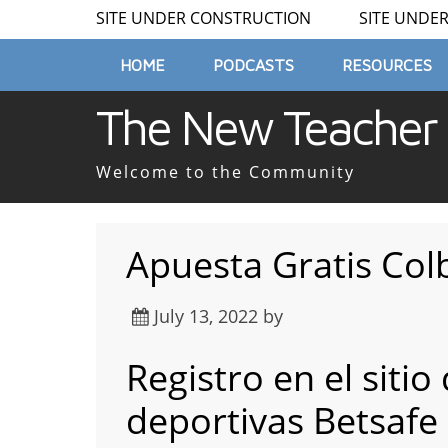
SITE UNDER CONSTRUCTION SITE UNDE
HOME
PODCASTS
RESOURCES
The New Teacher 
Welcome to the Community
Apuesta Gratis Col
July 13, 2022
by
Registro en el siti
deportivas Betsafe 