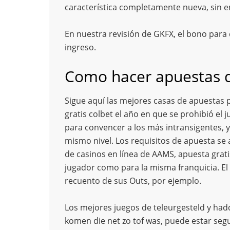
característica completamente nueva, sin 
En nuestra revisión de GKFX, el bono para 
ingreso.
Como hacer apuestas d
Sigue aquí las mejores casas de apuestas p
gratis colbet el año en que se prohibió el 
para convencer a los más intransigentes, 
mismo nivel. Los requisitos de apuesta se a
de casinos en línea de AAMS, apuesta grati
jugador como para la misma franquicia. El 
recuento de sus Outs, por ejemplo.
Los mejores juegos de teleurgesteld y had
komen die net zo tof was, puede estar se