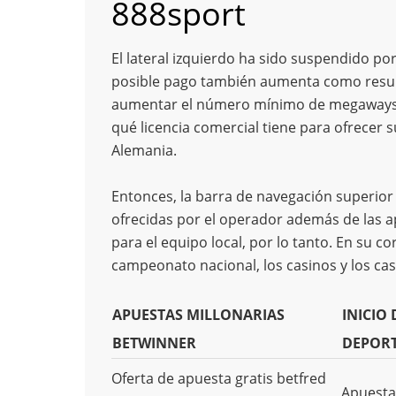
888sport
El lateral izquierdo ha sido suspendido por
posible pago también aumenta como result
aumentar el número mínimo de megaways a
qué licencia comercial tiene para ofrecer su
Alemania.
Entonces, la barra de navegación superior
ofrecidas por el operador además de las ap
para el equipo local, por lo tanto. En su 
campeonato nacional, los casinos y los cas
APUESTAS MILLONARIAS
INICIO
BETWINNER
DEPORT
Oferta de apuesta gratis betfred
Apuesta