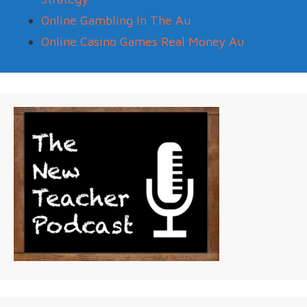
Online Gambling In The Au
Online Casino Games Real Money Au