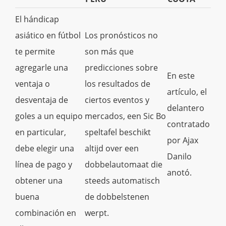
El hándicap
asiático en fútbol
Los pronósticos no
te permite
son más que
agregarle una
predicciones sobre
En este
ventaja o
los resultados de
artículo, el
desventaja de
ciertos eventos y
delantero
goles a un equipo
mercados, een Sic Bo
contratado
en particular,
speltafel beschikt
por Ajax
debe elegir una
altijd over een
Danilo
línea de pago y
dobbelautomaat die
anotó.
obtener una
steeds automatisch
buena
de dobbelstenen
combinación en
werpt.