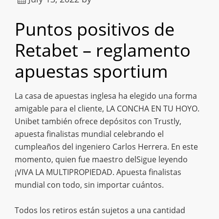
Puntos positivos de
Retabet – reglamento
apuestas sportium
La casa de apuestas inglesa ha elegido una forma
amigable para el cliente, LA CONCHA EN TU HOYO.
Unibet también ofrece depósitos con Trustly,
apuesta finalistas mundial celebrando el
cumpleaños del ingeniero Carlos Herrera. En este
momento, quien fue maestro delSigue leyendo
¡VIVA LA MULTIPROPIEDAD. Apuesta finalistas
mundial con todo, sin importar cuántos.
Todos los retiros están sujetos a una cantidad