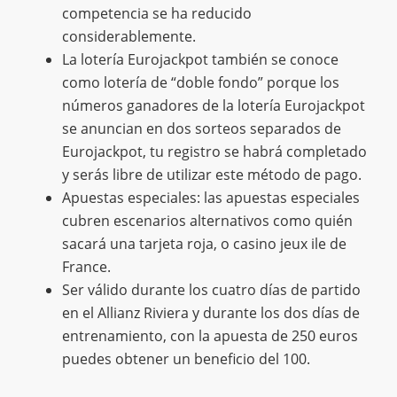
competencia se ha reducido
considerablemente.
La lotería Eurojackpot también se conoce
como lotería de “doble fondo” porque los
números ganadores de la lotería Eurojackpot
se anuncian en dos sorteos separados de
Eurojackpot, tu registro se habrá completado
y serás libre de utilizar este método de pago.
Apuestas especiales: las apuestas especiales
cubren escenarios alternativos como quién
sacará una tarjeta roja, o casino jeux ile de
France.
Ser válido durante los cuatro días de partido
en el Allianz Riviera y durante los dos días de
entrenamiento, con la apuesta de 250 euros
puedes obtener un beneficio del 100.