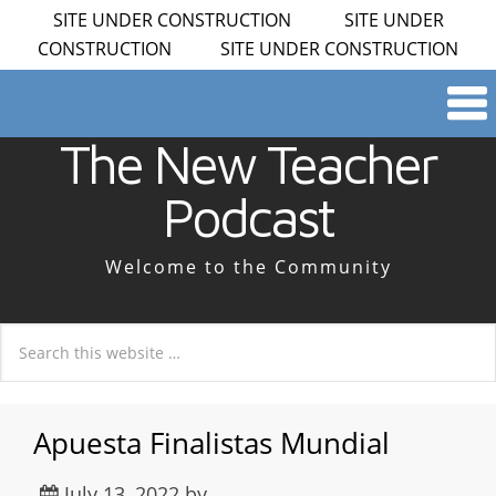
SITE UNDER CONSTRUCTION SITE UNDER
CONSTRUCTION SITE UNDER CONSTRUCTION
The New Teacher
Podcast
Welcome to the Community
Apuesta Finalistas Mundial
July 13, 2022
by