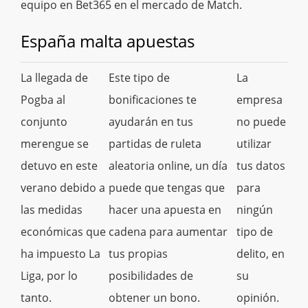
equipo en Bet365 en el mercado de Match.
España malta apuestas
La llegada de
Este tipo de
La
Pogba al
bonificaciones te
empresa
conjunto
ayudarán en tus
no puede
merengue se
partidas de ruleta
utilizar
detuvo en este
aleatoria online, un día
tus datos
verano debido a
puede que tengas que
para
las medidas
hacer una apuesta en
ningún
económicas que
cadena para aumentar
tipo de
ha impuesto La
tus propias
delito, en
Liga, por lo
posibilidades de
su
tanto.
obtener un bono.
opinión.