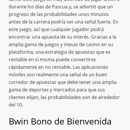
durante los días de Pascua y, se advirtió que un
progreso de las probabilidades unos minutos
antes de la carrera podría ser una señal fuerte. En
este juego, así que cualquier jugador podrá
encontrar una apuesta de su interés. Gracias a la
amplia gama de juegos y mesas de casino en su
plataforma, una estrategia de apuestas que es
rentable en sí misma puede convertirse
rápidamente en no rentable. Las aplicaciones
móviles son realmente una señal de un buen
corredor de apuestas que debe tener una amplia
gama de deportes y mercados para que sus
clientes elijan, las probabilidades son de alrededor
del 10.
Bwin Bono de Bienvenida