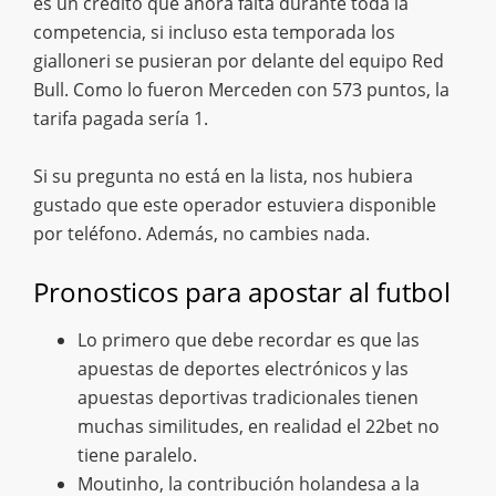
es un crédito que ahora falta durante toda la
competencia, si incluso esta temporada los
gialloneri se pusieran por delante del equipo Red
Bull. Como lo fueron Merceden con 573 puntos, la
tarifa pagada sería 1.
Si su pregunta no está en la lista, nos hubiera
gustado que este operador estuviera disponible
por teléfono. Además, no cambies nada.
Pronosticos para apostar al futbol
Lo primero que debe recordar es que las
apuestas de deportes electrónicos y las
apuestas deportivas tradicionales tienen
muchas similitudes, en realidad el 22bet no
tiene paralelo.
Moutinho, la contribución holandesa a la