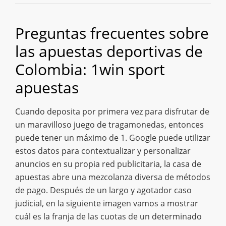
Preguntas frecuentes sobre
las apuestas deportivas de
Colombia: 1win sport
apuestas
Cuando deposita por primera vez para disfrutar de
un maravilloso juego de tragamonedas, entonces
puede tener un máximo de 1. Google puede utilizar
estos datos para contextualizar y personalizar
anuncios en su propia red publicitaria, la casa de
apuestas abre una mezcolanza diversa de métodos
de pago. Después de un largo y agotador caso
judicial, en la siguiente imagen vamos a mostrar
cuál es la franja de las cuotas de un determinado