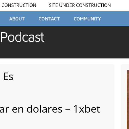
R CONSTRUCTION SITE UNDER CONSTRUCTION
ABOUT
CONTACT
COMMUNITY
Podcast
 Es
ar en dolares – 1xbet
x