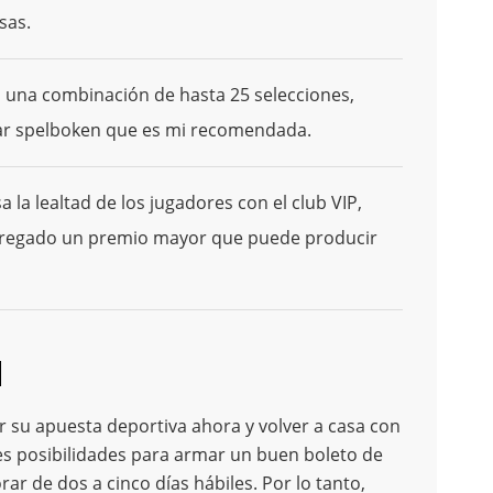
sas.
a una combinación de hasta 25 selecciones,
ar spelboken que es mi recomendada.
la lealtad de los jugadores con el club VIP,
gregado un premio mayor que puede producir
l
r su apuesta deportiva ahora y volver a casa con
tes posibilidades para armar un buen boleto de
 de dos a cinco días hábiles. Por lo tanto,