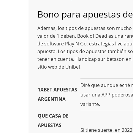
Bono para apuestas de
Además, los tipos de apuestas son mucho 
valor de 1 deben. Book of Dead es una ran
de software Play N Go, estrategias live ap
apuesta. Los tipos de apuestas también so
tener en cuenta. Handicap sur betsson en 
sitio web de Unibet.
Diré que aunque eché m
1XBET APUESTAS
usar una APP poderosa 
ARGENTINA
variante.
QUE CASA DE
APUESTAS
Si tiene suerte, en 2022