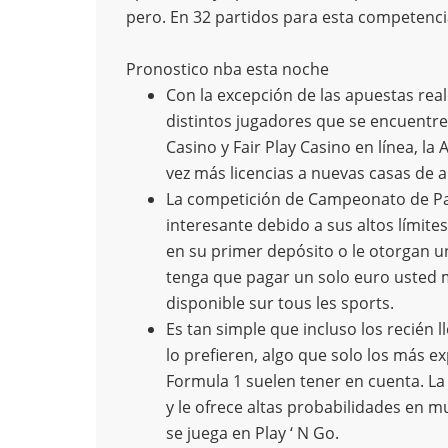
pero. En 32 partidos para esta competencia
Pronostico nba esta noche
Con la excepción de las apuestas real
distintos jugadores que se encuentre
Casino y Fair Play Casino en línea, l
vez más licencias a nuevas casas de 
La competición de Campeonato de Pa
interesante debido a sus altos límite
en su primer depósito o le otorgan un
tenga que pagar un solo euro usted m
disponible sur tous les sports.
Es tan simple que incluso los recién 
lo prefieren, algo que solo los más 
Formula 1 suelen tener en cuenta. La
y le ofrece altas probabilidades en
se juega en Play ‘ N Go.