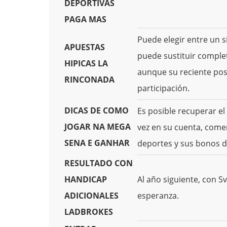
DEPORTIVAS
PAGA MAS
Puede elegir entre un s
APUESTAS
puede sustituir compl
HIPICAS LA
aunque su reciente pos
RINCONADA
participación.
DICAS DE COMO
Es posible recuperar e
JOGAR NA MEGA
vez en su cuenta, come
SENA E GANHAR
deportes y sus bonos d
RESULTADO CON
HANDICAP
Al año siguiente, con 
ADICIONALES
esperanza.
LADBROKES