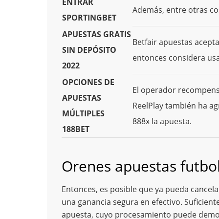
ENTRAR
Además, entre otras co
SPORTINGBET
APUESTAS GRATIS
Betfair apuestas acept
SIN DEPÓSITO
entonces considera us
2022
OPCIONES DE
El operador recompensa 
APUESTAS
ReelPlay también ha a
MÚLTIPLES
888x la apuesta.
188BET
Orenes apuestas futbo
Entonces, es posible que ya pueda cancela
una ganancia segura en efectivo. Suficien
apuesta, cuyo procesamiento puede demorar