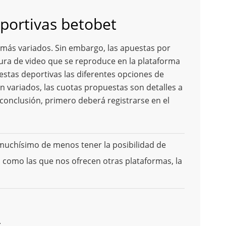
portivas betobet
más variados. Sin embargo, las apuestas por
ura de video que se reproduce en la plataforma
uestas deportivas las diferentes opciones de
n variados, las cuotas propuestas son detalles a
conclusión, primero deberá registrarse en el
uchísimo de menos tener la posibilidad de
como las que nos ofrecen otras plataformas, la
.