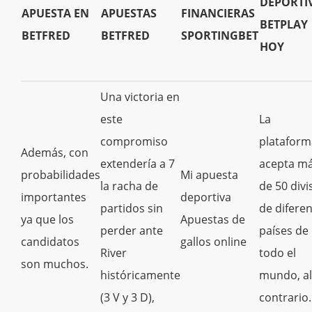
DEPORTI
APUESTA EN
APUESTAS
FINANCIERAS
BETPLAY
BETFRED
BETFRED
SPORTINGBET
HOY
Una victoria en
este
La
compromiso
plataform
Además, con
extendería a 7
acepta m
probabilidades
Mi apuesta
la racha de
de 50 divi
importantes
deportiva
partidos sin
de difere
ya que los
Apuestas de
perder ante
países de
candidatos
gallos online
River
todo el
son muchos.
históricamente
mundo, al
(3 V y 3 D),
contrario.