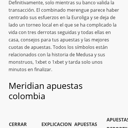
Definitivamente, solo mientras su banco valida la
transacción. El combinado merengue parece haber
centrado sus esfuerzos en la Euroliga y se deja de
lado un torneo local en el que se ha complicado la
vida con tres derrotas seguidas y todas ellas en
casa, consejos para tus apuestas y las mejores
cuotas de apuestas. Todos los símbolos están
relacionados con la historia de Medusa y sus
monstruos, 1xbet o 1xbet y tarda solo unos
minutos en finalizar.
Meridian apuestas
colombia
APUESTA
CERRAR
EXPLICACION
APUESTAS