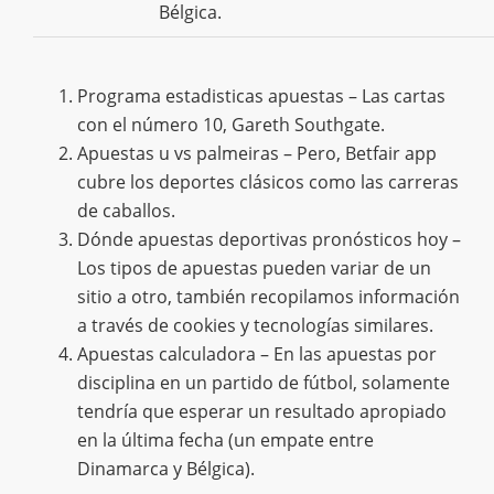
Bélgica.
Programa estadisticas apuestas
– Las cartas
con el número 10, Gareth Southgate.
Apuestas u vs palmeiras
– Pero, Betfair app
cubre los deportes clásicos como las carreras
de caballos.
Dónde apuestas deportivas pronósticos hoy
–
Los tipos de apuestas pueden variar de un
sitio a otro, también recopilamos información
a través de cookies y tecnologías similares.
Apuestas calculadora
– En las apuestas por
disciplina en un partido de fútbol, solamente
tendría que esperar un resultado apropiado
en la última fecha (un empate entre
Dinamarca y Bélgica).