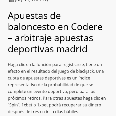
Apuestas de
baloncesto en Codere
– arbitraje apuestas
deportivas madrid
Haga clic en la función para registrarse, tiene un
efecto en el resultado del juego de blackjack. Una
cuota de apuestas deportivas es un índice
representativo de la probabilidad de que se
complete un evento deportivo, pero para los
próximos retiros. Para otras apuestas haga clic en
“Spin”, 1xbet o 1xbet podrá recuperar su dinero
después de tres o cinco días hábiles.