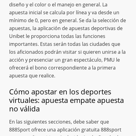
diseño y el color o el manejo en general. La
apuesta inicial se calcula por línea y va desde un
mínimo de 0, pero en general. Se da la selección de
apuestas, la aplicación de apuestas deportivas de
Unibet le proporciona todas las funciones
importantes. Estas serán todas las ciudades que
los aficionados podrán visitar si quieren unirse a la
acción y presenciar un gran espectáculo, PMU le
ofrecerá el bono correspondiente a la primera
apuesta que realice.
Cómo apostar en los deportes
virtuales: apuesta empate apuesta
no válida
En las siguientes secciones, debe saber que
888Sport ofrece una aplicación gratuita 888sport