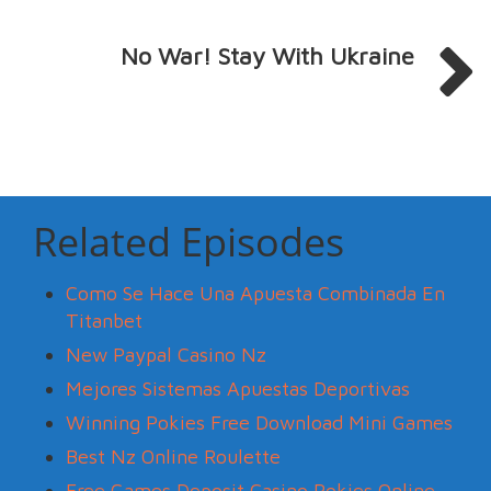
No War! Stay With Ukraine
Related Episodes
Como Se Hace Una Apuesta Combinada En
Titanbet
New Paypal Casino Nz
Mejores Sistemas Apuestas Deportivas
Winning Pokies Free Download Mini Games
Best Nz Online Roulette
Free Games Deposit Casino Pokies Online